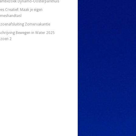
ambezoek Dynamo-Oosterparkhuis
es Creatief: Maak je eigen
meshandtas!
izoenafsluiting Zomervakantie
schrijving Bewegen in Water 2025
izoen 2