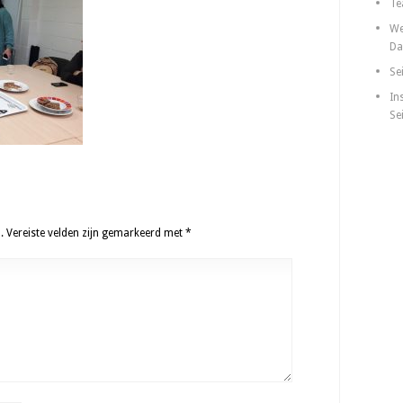
Te
We
Da
Se
In
Se
.
Vereiste velden zijn gemarkeerd met
*