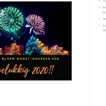
Te
We
Da
Se
In
Se