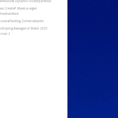
ambezoek Dynamo-Oosterparkhuis
es Creatief: Maak je eigen
meshandtas!
izoenafsluiting Zomervakantie
schrijving Bewegen in Water 2025
izoen 2