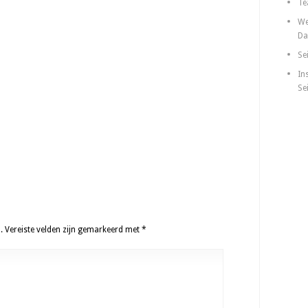
Te
We
Da
Se
In
Se
.
Vereiste velden zijn gemarkeerd met
*