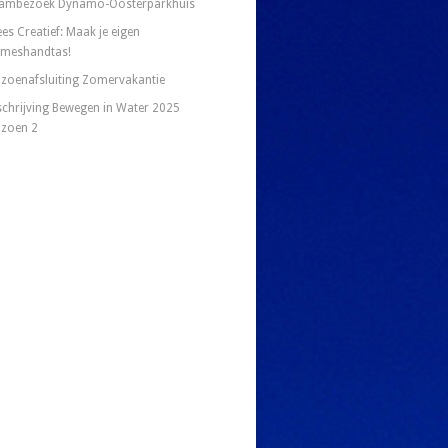
ambezoek Dynamo-Oosterparkhuis
es Creatief: Maak je eigen
meshandtas!
izoenafsluiting Zomervakantie
schrijving Bewegen in Water 2025
izoen 2