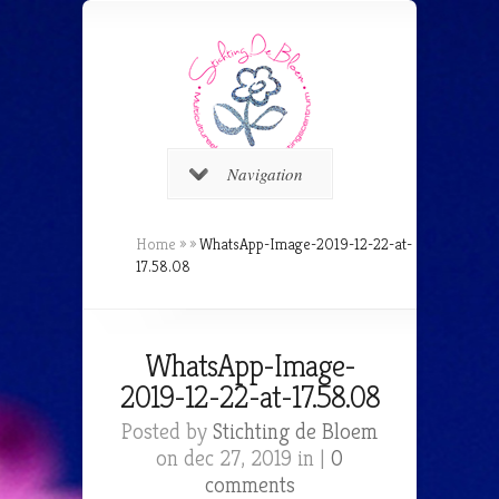
Navigation
Home
»
»
WhatsApp-Image-2019-12-22-at-
17.58.08
WhatsApp-Image-
2019-12-22-at-17.58.08
Posted by
Stichting de Bloem
on dec 27, 2019 in |
0
comments