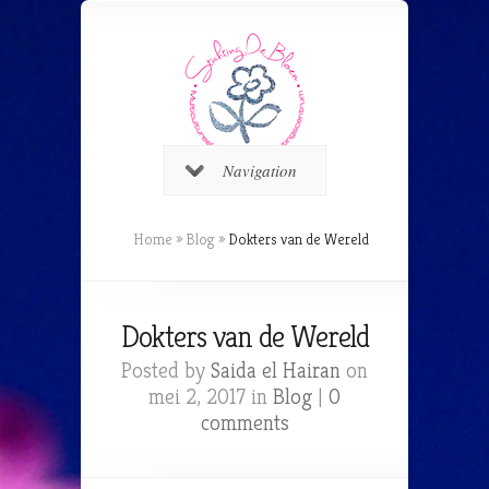
Navigation
Home
»
Blog
»
Dokters van de Wereld
Dokters van de Wereld
Posted by
Saida el Hairan
on
mei 2, 2017 in
Blog
|
0
comments