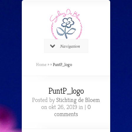
Navigation
Home
»
»
PuntP_logo
PuntP_logo
Posted by
Stichting de Bloem
on okt 26, 2019 in |
0
comments