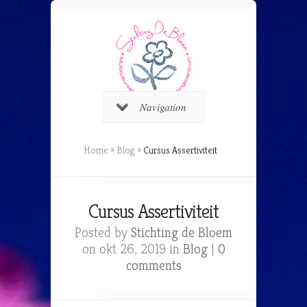
Navigation
Home
»
Blog
»
Cursus Assertiviteit
Cursus Assertiviteit
Posted by
Stichting de Bloem
on okt 26, 2019 in
Blog
|
0
comments