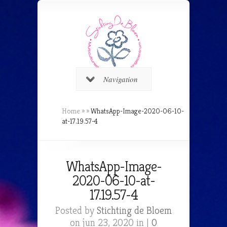
Navigation
Home
»
»
WhatsApp-Image-2020-06-10-
at-17.19.57-4
WhatsApp-Image-
2020-06-10-at-
17.19.57-4
Posted by
Stichting de Bloem
on jun 23, 2020 in |
0